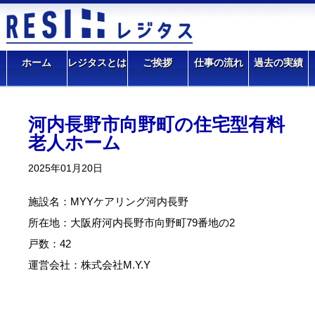
サイト 高齢者住宅ナビ
>
ホーム
>
過去の実績
>
河内長野市向野町
ホーム
レジタスとは
ご挨拶
仕事の流れ
過去の実績
の住宅型有料老人ホーム
河内長野市向野町の住宅型有料
老人ホーム
2025年01月20日
施設名：MYYケアリング河内長野
所在地：大阪府河内長野市向野町79番地の2
戸数：42
運営会社：株式会社M.Y.Y