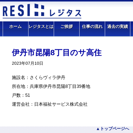
サイト 高齢者住宅ナビ
>
ホーム
>
過去の実績
>
伊丹市昆陽8丁目の
ホーム
レジタスとは
ご挨拶
仕事の流れ
過去の実績
サ高住
伊丹市昆陽8丁目のサ高住
2023年07月10日
施設名：さくらヴィラ伊丹
所在地：兵庫県伊丹市昆陽8丁目39番地
戸数：51
運営会社：日本福祉サービス株式会社
トップページへ